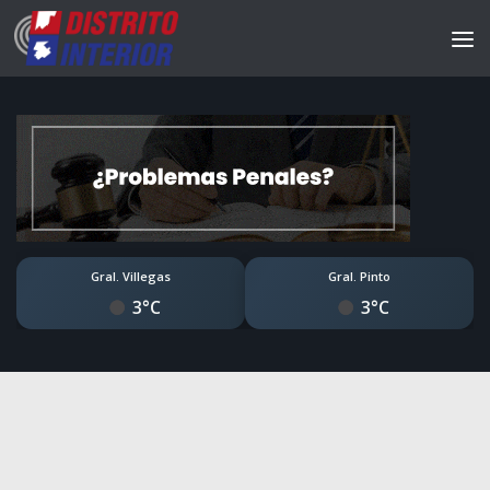
Gral. Villegas
Gral. Pinto
3°C
3°C