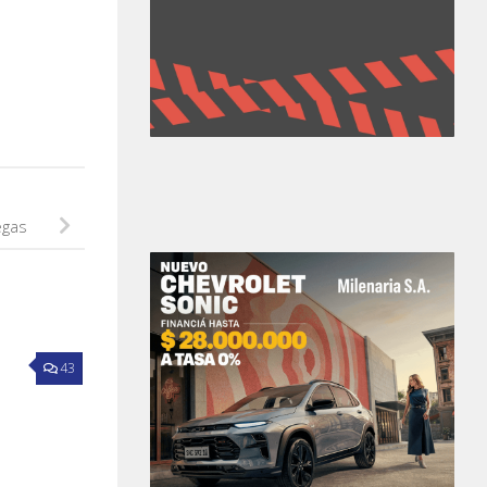
egas
43