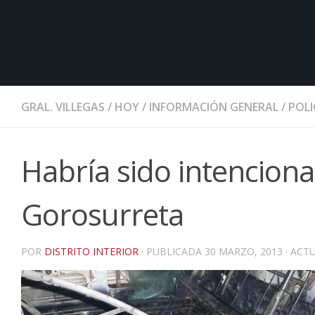
GRAL. VILLEGAS
/
HOY
/
INFORMACIÓN GENERAL
/
POLI
Habría sido intenciona
Gorosurreta
POR
DISTRITO INTERIOR
· PUBLICADA
30 MARZO, 2013
· ACT