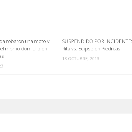
da robaron una moto y
SUSPENDIDO POR INCIDENTES:
del mismo domicilio en
Rita vs. Eclipse en Piedritas
as
13 OCTUBRE, 2013
23