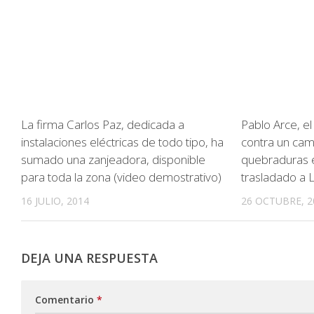
La firma Carlos Paz, dedicada a
Pablo Arce, e
instalaciones eléctricas de todo tipo, ha
contra un cam
sumado una zanjeadora, disponible
quebraduras e
para toda la zona (video demostrativo)
trasladado a 
16 JULIO, 2014
26 OCTUBRE, 2
DEJA UNA RESPUESTA
Comentario
*