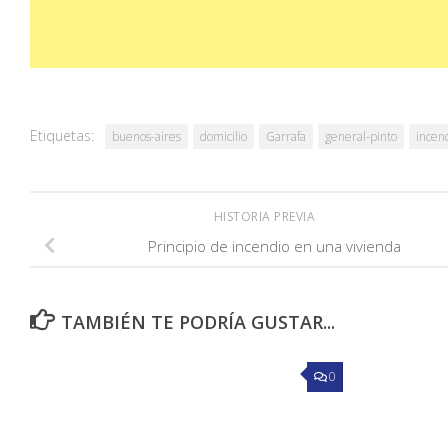
Etiquetas:
buenos-aires
domicilio
Garrafa
general-pinto
incen
HISTORIA PREVIA
Principio de incendio en una vivienda
TAMBIÉN TE PODRÍA GUSTAR...
0