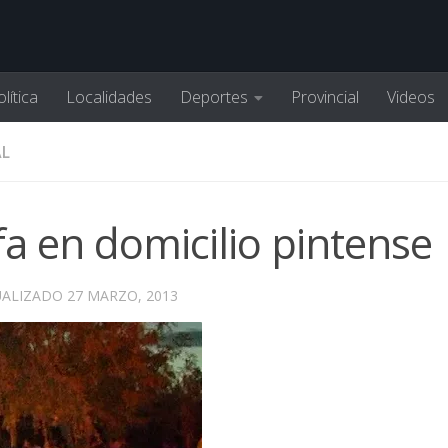
lítica
Localidades
Deportes
Provincial
Videos
AL
a en domicilio pintense
UALIZADO
27 MARZO, 2013