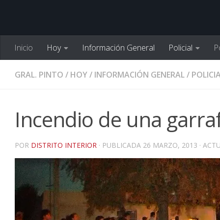
Inicio
Hoy
Información General
Policial
Po
GRAL. PINTO
/
HOY
/
INFORMACIÓN GENERAL
/
POLICI
Incendio de una garraf
POR
DISTRITO INTERIOR
· PUBLICADA
26 MARZO, 2013
· ACT