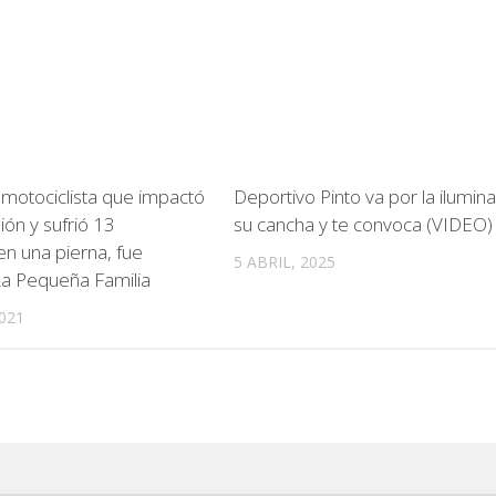
l motociclista que impactó
Deportivo Pinto va por la ilumin
ión y sufrió 13
su cancha y te convoca (VIDEO)
n una pierna, fue
5 ABRIL, 2025
La Pequeña Familia
021