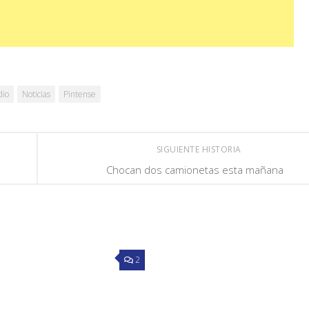
dio
Noticias
Pintense
SIGUIENTE HISTORIA
Chocan dos camionetas esta mañana
2