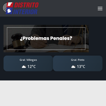
Gral. Villegas
Gral. Pinto
12°C
13°C