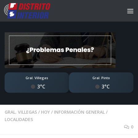
Gral. Villegas
Gral. Pinto
3°C
3°C
GRAL. VILLEGAS
/
HOY
/
INFORMACIÓN GENERAL
/
LOCALIDADES
0