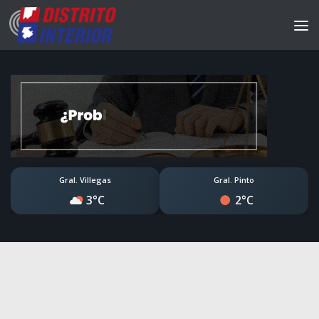
Gral. Villegas
Gral. Pinto
3°C
2°C