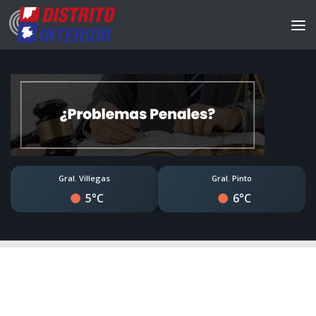
Gral. Villegas
Gral. Pinto
5°C
6°C