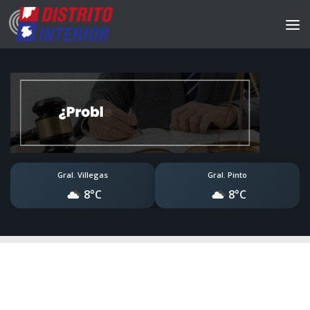
Gral. Villegas
Gral. Pinto
8°C
8°C