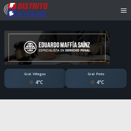
Gral. Villegas
Gral. Pinto
4°C
4°C