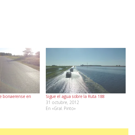
te bonaerense en
Sigue el agua sobre la Ruta 188
31 octubre, 2012
En «Gral. Pinto»