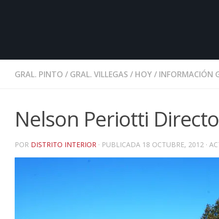
GRAL. PINTO
/
GRAL. VILLEGAS
/
HOY
/
INFORMACIÓN 
Nelson Periotti Direct
POR
DISTRITO INTERIOR
· PUBLICADA
18 OCTUBRE, 2012
· A