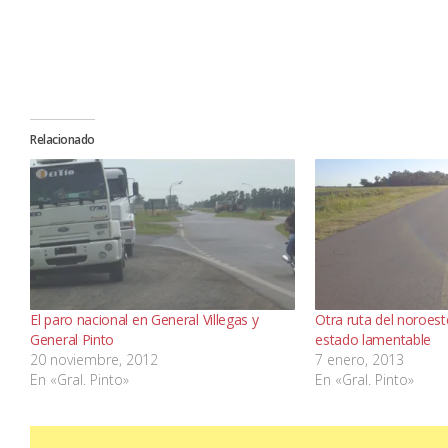
Relacionado
El paro nacional en General Villegas y
Otra ruta del noroes
General Pinto
estado lamentable
20 noviembre, 2012
7 enero, 2013
En «Gral. Pinto»
En «Gral. Pinto»