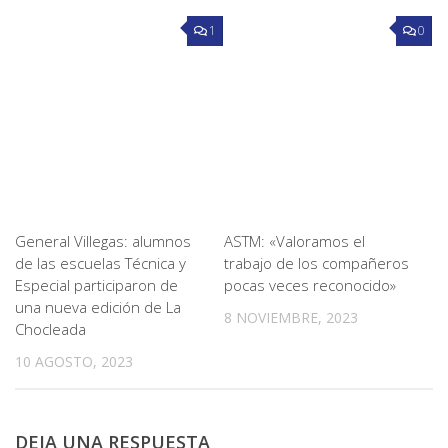
1
0
General Villegas: alumnos
ASTM: «Valoramos el
de las escuelas Técnica y
trabajo de los compañeros
Especial participaron de
pocas veces reconocido»
una nueva edición de La
8 NOVIEMBRE, 2023
Chocleada
10 AGOSTO, 2023
DEJA UNA RESPUESTA