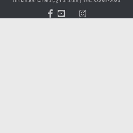
fernandocisarello@gmail.com |
Tel.: 3388672080