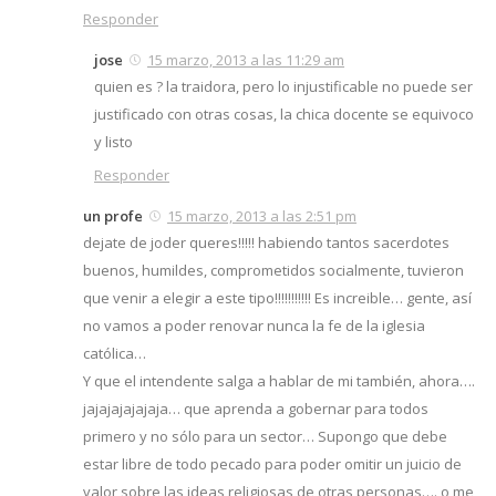
Responder
jose
15 marzo, 2013 a las 11:29 am
quien es ? la traidora, pero lo injustificable no puede ser
justificado con otras cosas, la chica docente se equivoco
y listo
Responder
un profe
15 marzo, 2013 a las 2:51 pm
dejate de joder queres!!!!! habiendo tantos sacerdotes
buenos, humildes, comprometidos socialmente, tuvieron
que venir a elegir a este tipo!!!!!!!!!!! Es increible… gente, así
no vamos a poder renovar nunca la fe de la iglesia
católica…
Y que el intendente salga a hablar de mi también, ahora….
jajajajajajaja… que aprenda a gobernar para todos
primero y no sólo para un sector… Supongo que debe
estar libre de todo pecado para poder omitir un juicio de
valor sobre las ideas religiosas de otras personas…. o me