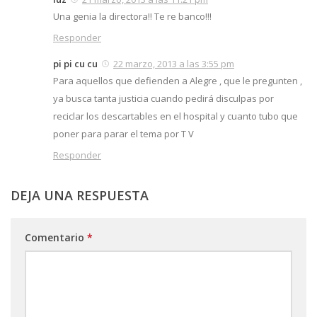
Una genia la directora!! Te re banco!!!
Responder
pi pi cu cu
22 marzo, 2013 a las 3:55 pm
Para aquellos que defienden a Alegre , que le pregunten ,
ya busca tanta justicia cuando pedirá disculpas por
reciclar los descartables en el hospital y cuanto tubo que
poner para parar el tema por T V
Responder
DEJA UNA RESPUESTA
Comentario
*