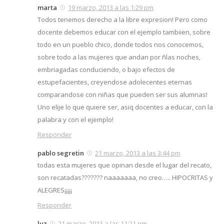
marta
19 marzo, 2013 a las 1:29 pm
Todos tenemos derecho a la libre expresion! Pero como
docente debemos educar con el ejemplo tambiien, sobre
todo en un pueblo chico, donde todos nos conocemos,
sobre todo a las mujeres que andan por ñlas noches,
embriagadas conduciendo, o bajo efectos de
estupefacientes, creyendose adolecentes eternas
comparandose con niñas que pueden ser sus alumnas!
Uno elije lo que quiere ser, asiq docentes a educar, con la
palabra y con el ejemplo!
Responder
pablo segretin
21 marzo, 2013 a las 3:44 pm
todas esta mujeres que opinan desde el lugar del recato,
son recatadas??????? naaaaaaa, no creo….. HIPOCRITAS y
ALEGRES¡¡¡¡¡
Responder
luz
21 marzo, 2013 a las 11:21 pm