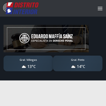
Gral. Villegas
Gral. Pinto
13°C
14°C