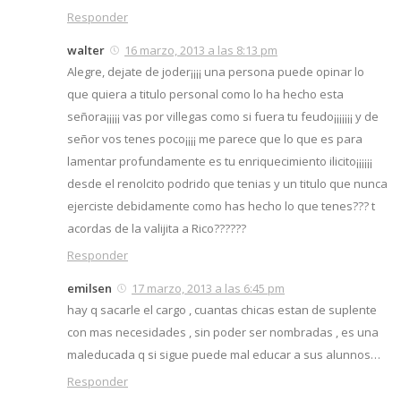
Responder
walter
16 marzo, 2013 a las 8:13 pm
Alegre, dejate de joder¡¡¡¡ una persona puede opinar lo
que quiera a titulo personal como lo ha hecho esta
señora¡¡¡¡¡ vas por villegas como si fuera tu feudo¡¡¡¡¡¡¡ y de
señor vos tenes poco¡¡¡¡ me parece que lo que es para
lamentar profundamente es tu enriquecimiento ilicito¡¡¡¡¡¡
desde el renolcito podrido que tenias y un titulo que nunca
ejerciste debidamente como has hecho lo que tenes??? t
acordas de la valijita a Rico??????
Responder
emilsen
17 marzo, 2013 a las 6:45 pm
hay q sacarle el cargo , cuantas chicas estan de suplente
con mas necesidades , sin poder ser nombradas , es una
maleducada q si sigue puede mal educar a sus alunnos…
Responder