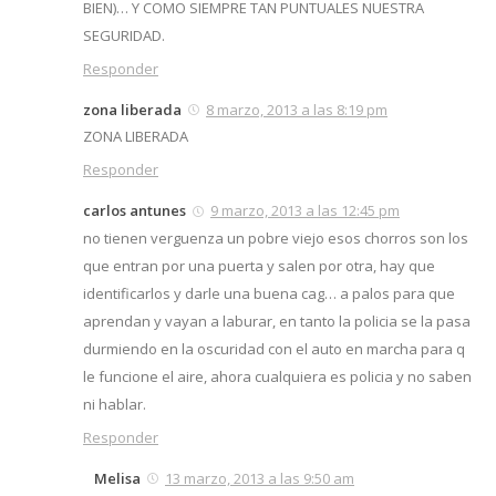
BIEN)… Y COMO SIEMPRE TAN PUNTUALES NUESTRA
SEGURIDAD.
Responder
zona liberada
8 marzo, 2013 a las 8:19 pm
ZONA LIBERADA
Responder
carlos antunes
9 marzo, 2013 a las 12:45 pm
no tienen verguenza un pobre viejo esos chorros son los
que entran por una puerta y salen por otra, hay que
identificarlos y darle una buena cag… a palos para que
aprendan y vayan a laburar, en tanto la policia se la pasa
durmiendo en la oscuridad con el auto en marcha para q
le funcione el aire, ahora cualquiera es policia y no saben
ni hablar.
Responder
Melisa
13 marzo, 2013 a las 9:50 am