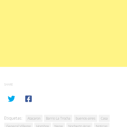
SHARE
Etiquetas:
Atacaron
Barrio La Trocha
buenos-aires
Casa
General Villegas
Hombre
Nene
Norberto Arias
Noticias