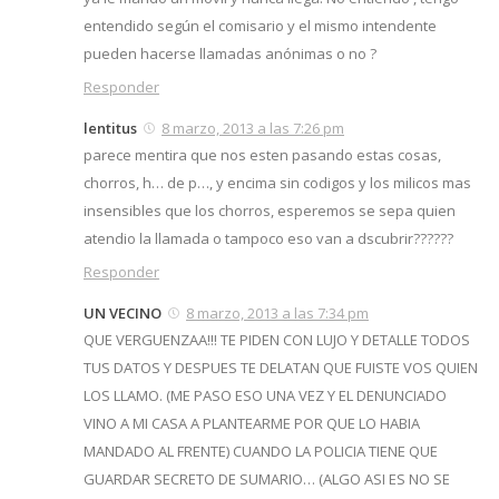
entendido según el comisario y el mismo intendente
pueden hacerse llamadas anónimas o no ?
Responder
lentitus
8 marzo, 2013 a las 7:26 pm
parece mentira que nos esten pasando estas cosas,
chorros, h… de p…, y encima sin codigos y los milicos mas
insensibles que los chorros, esperemos se sepa quien
atendio la llamada o tampoco eso van a dscubrir??????
Responder
UN VECINO
8 marzo, 2013 a las 7:34 pm
QUE VERGUENZAA!!! TE PIDEN CON LUJO Y DETALLE TODOS
TUS DATOS Y DESPUES TE DELATAN QUE FUISTE VOS QUIEN
LOS LLAMO. (ME PASO ESO UNA VEZ Y EL DENUNCIADO
VINO A MI CASA A PLANTEARME POR QUE LO HABIA
MANDADO AL FRENTE) CUANDO LA POLICIA TIENE QUE
GUARDAR SECRETO DE SUMARIO… (ALGO ASI ES NO SE