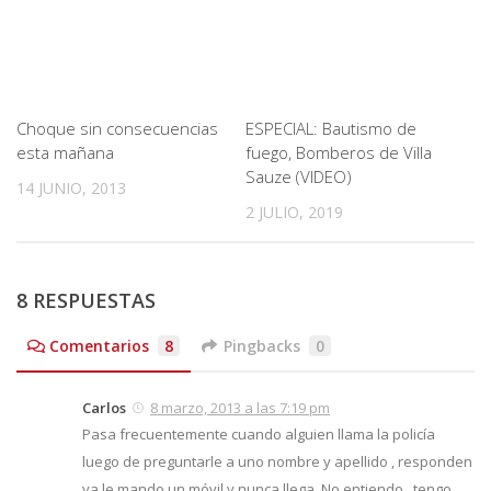
Choque sin consecuencias
ESPECIAL: Bautismo de
esta mañana
fuego, Bomberos de Villa
Sauze (VIDEO)
14 JUNIO, 2013
2 JULIO, 2019
8 RESPUESTAS
Comentarios
8
Pingbacks
0
Carlos
8 marzo, 2013 a las 7:19 pm
Pasa frecuentemente cuando alguien llama la policía
luego de preguntarle a uno nombre y apellido , responden
ya le mando un móvil y nunca llega. No entiendo , tengo