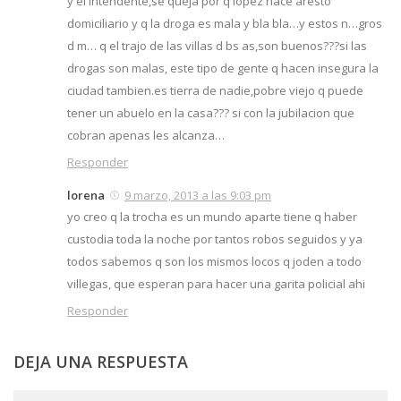
y el intendente,se queja por q lopez hace aresto
domiciliario y q la droga es mala y bla bla…y estos n…gros
d m… q el trajo de las villas d bs as,son buenos???si las
drogas son malas, este tipo de gente q hacen insegura la
ciudad tambien.es tierra de nadie,pobre viejo q puede
tener un abuelo en la casa??? si con la jubilacion que
cobran apenas les alcanza…
Responder
lorena
9 marzo, 2013 a las 9:03 pm
yo creo q la trocha es un mundo aparte tiene q haber
custodia toda la noche por tantos robos seguidos y ya
todos sabemos q son los mismos locos q joden a todo
villegas, que esperan para hacer una garita policial ahi
Responder
DEJA UNA RESPUESTA