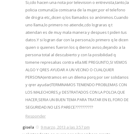
Si,cdo hacen una nota por television o entrevista,tanto,la
policia comunal,la comisaria de la mujer,por el telefono
de drogra etc,,dicen q los llamados so anónimos.Cuando
uno llama,lo primero no atiende,cdo lograras q t
atiendan es de muy mala manera y despues t piden tus
datos.Y si logran dar con la persona,lo primero q le dicen
quien o quienes fueron los q dieron aviso,dejando a la
persona total al descubierto y con la posibilidad q
tomene represalias contra ella.ME PREGUNTO,SI VEMOS
ALGO Y QRES AYUDAR A UN VECINO O CUALQUIER
PERSONA(entramos en un dilema porq por ser solidarios
y qrer ayudar)TERMINAMOS TENIENDO PROBLEMAS CON
LOS MALECHORES,y DESTRATADOS CON LA POLCIA.QUE
HACER,SERIA UN BUEN TEMA PARA TRATAR EN EL FORO DE
SEGURIDAD.NO LES PARECE??????????
Responder
gisela
9 marzo, 2013 a las 3:57 pm