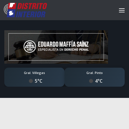
Gral. Villegas
Gral. Pinto
5°C
4°C