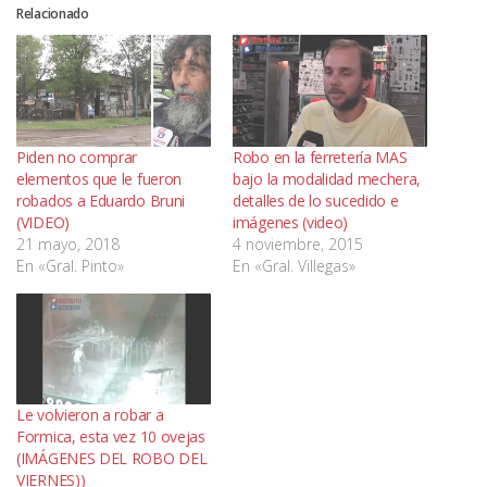
Relacionado
Piden no comprar
Robo en la ferretería MAS
elementos que le fueron
bajo la modalidad mechera,
robados a Eduardo Bruni
detalles de lo sucedido e
(VIDEO)
imágenes (video)
21 mayo, 2018
4 noviembre, 2015
En «Gral. Pinto»
En «Gral. Villegas»
Le volvieron a robar a
Formica, esta vez 10 ovejas
(IMÁGENES DEL ROBO DEL
VIERNES))