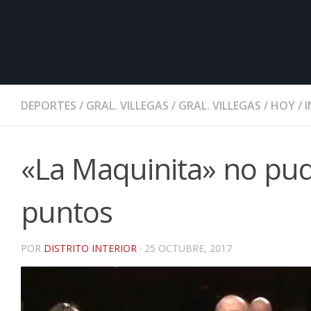
DEPORTES
/
GRAL. VILLEGAS
/
GRAL. VILLEGAS
/
HOY
/
«La Maquinita» no pu
puntos
POR
DISTRITO INTERIOR
·
25 OCTUBRE, 2017