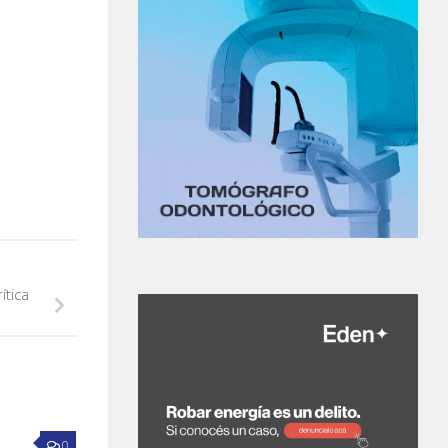
ítica
0