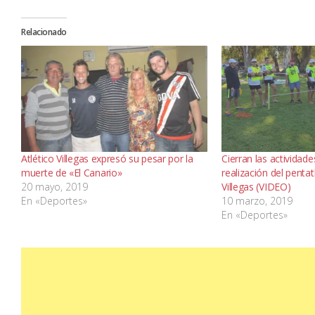
Relacionado
Atlético Villegas expresó su pesar por la
Cierran las actividad
muerte de «El Canario»
realización del penta
20 mayo, 2019
Villegas (VIDEO)
En «Deportes»
10 marzo, 2019
En «Deportes»