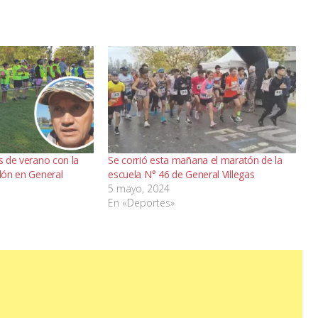
es de verano con la
Se corrió esta mañana el maratón de la
tlón en General
escuela N° 46 de General Villegas
5 mayo, 2024
En «Deportes»