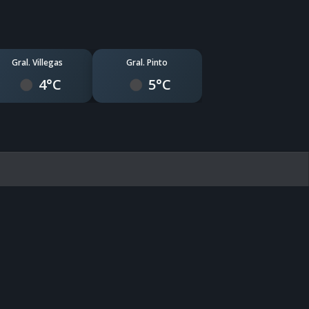
Gral. Villegas
Gral. Pinto
4°C
5°C