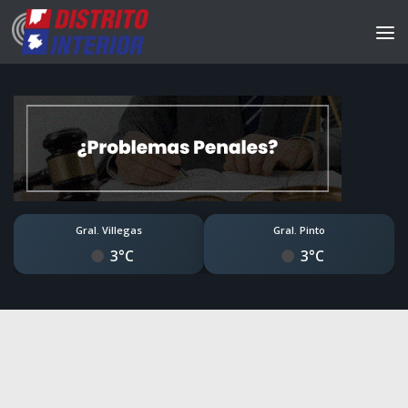
Gral. Villegas
Gral. Pinto
3°C
3°C