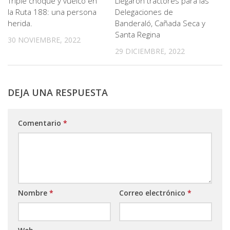
Triple choque y vuelco en
Llegaron tractores para las
la Ruta 188: una persona
Delegaciones de
herida.
Banderaló, Cañada Seca y
Santa Regina
30 NOVIEMBRE, 2022
29 DICIEMBRE, 2022
DEJA UNA RESPUESTA
Comentario
*
Nombre
*
Correo electrónico
*