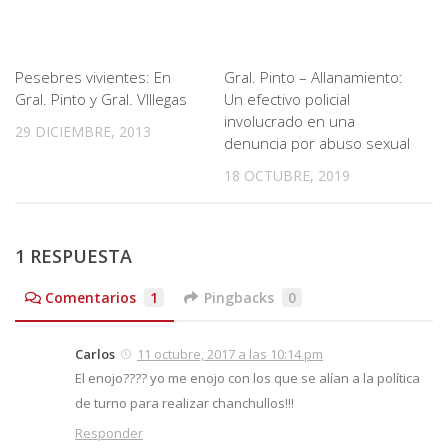
Pesebres vivientes: En
Gral. Pinto – Allanamiento:
Gral. Pinto y Gral. VIllegas
Un efectivo policial
involucrado en una
29 DICIEMBRE, 2013
denuncia por abuso sexual
18 OCTUBRE, 2019
1 RESPUESTA
Comentarios
1
Pingbacks
0
Carlos
11 octubre, 2017 a las 10:14 pm
El enojo???? yo me enojo con los que se alían a la política
de turno para realizar chanchullos!!!
Responder