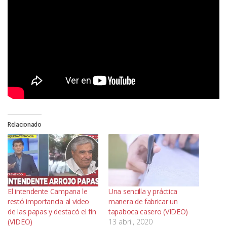
Relacionado
El intendente Campana le
Una sencilla y práctica
restó importancia al video
manera de fabricar un
de las papas y destacó el fin
tapaboca casero (VIDEO)
(VIDEO)
13 abril, 2020