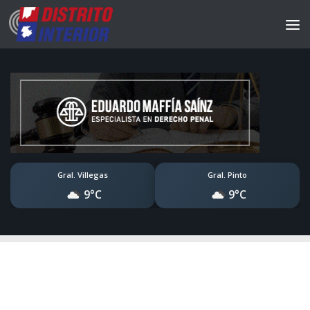
Gral. Villegas
Gral. Pinto
9°C
9°C