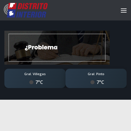
Gral. Villegas
Gral. Pinto
7°C
7°C