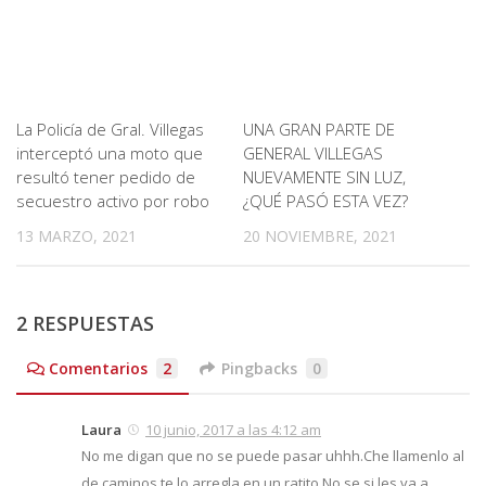
La Policía de Gral. Villegas
UNA GRAN PARTE DE
interceptó una moto que
GENERAL VILLEGAS
resultó tener pedido de
NUEVAMENTE SIN LUZ,
secuestro activo por robo
¿QUÉ PASÓ ESTA VEZ?
13 MARZO, 2021
20 NOVIEMBRE, 2021
2 RESPUESTAS
Comentarios
2
Pingbacks
0
Laura
10 junio, 2017 a las 4:12 am
No me digan que no se puede pasar uhhh.Che llamenlo al
de caminos te lo arregla en un ratito.No se si les va a