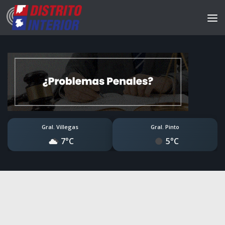
Gral. Villegas
Gral. Pinto
7°C
5°C