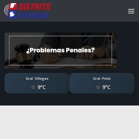
Gral. Villegas
Gral. Pinto
9°C
9°C