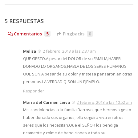
5 RESPUESTAS
Comentarios
5
Pingbacks
0
Melisa
2 febrero, 2013 a las 2:37 am
QUE GESTO.A pesar del DOLOR de su FAMILIA,HABER
DONADO LO ORGANOS,HABLA DE LOS SERES HUMANOS
QUE SON.A pesar de su dolor y tristeza pensaron,en otras
personas.LA VERDAD Q SON UN EJEMPLO.
Responder
Maria del Carmen Leiva
2 febrero, 2013 a las 10:52 am
Mis condolencias a la familia Barroso, que hermoso gesto
haber donado sus organos, ella seguira viva en otros
seres que los necesitan.Que el SEÑOR los bendiga
ricamente y colme de bendiciones a toda su