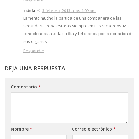
estela
3 febrero, 2013 a las 1:09 am
Lamento mucho la partida de una compañera de las
secundaria.Pepa estaras siempre en mis recuerdos. Mis
condolencias a toda su flia.y felicitarlos por la donacion de
sus organos.
Responder
DEJA UNA RESPUESTA
Comentario
*
Nombre
*
Correo electrónico
*