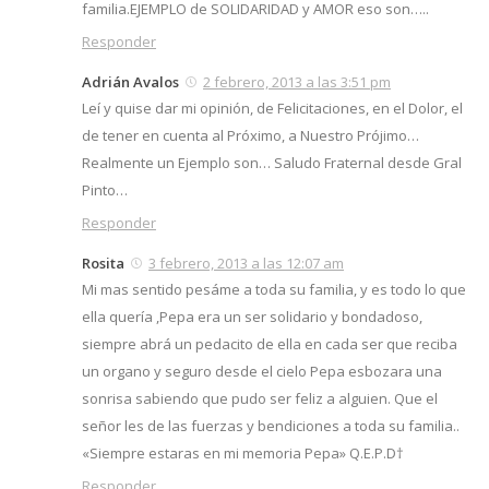
familia.EJEMPLO de SOLIDARIDAD y AMOR eso son…..
Responder
Adrián Avalos
2 febrero, 2013 a las 3:51 pm
Leí y quise dar mi opinión, de Felicitaciones, en el Dolor, el
de tener en cuenta al Próximo, a Nuestro Prójimo…
Realmente un Ejemplo son… Saludo Fraternal desde Gral
Pinto…
Responder
Rosita
3 febrero, 2013 a las 12:07 am
Mi mas sentido pesáme a toda su familia, y es todo lo que
ella quería ,Pepa era un ser solidario y bondadoso,
siempre abrá un pedacito de ella en cada ser que reciba
un organo y seguro desde el cielo Pepa esbozara una
sonrisa sabiendo que pudo ser feliz a alguien. Que el
señor les de las fuerzas y bendiciones a toda su familia..
«Siempre estaras en mi memoria Pepa» Q.E.P.D†
Responder