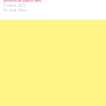
provincia de Buenos Aires
7 marzo, 2017
En «Gral. Pinto»