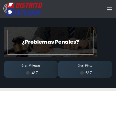
Gral. Villegas
Gral. Pinto
4°C
5°C