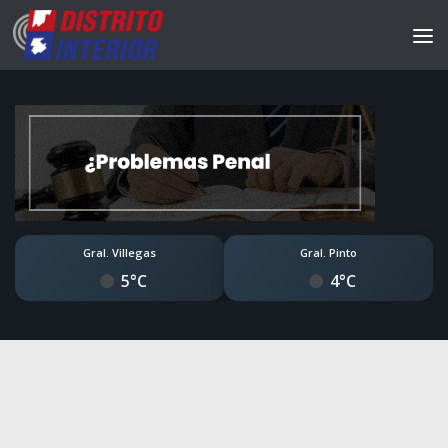
Gral. Villegas
Gral. Pinto
5°C
4°C