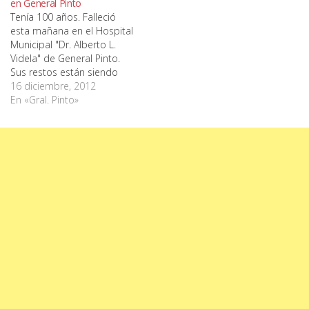
en General Pinto
Tenía 100 años. Falleció
esta mañana en el Hospital
Municipal "Dr. Alberto L.
Videla" de General Pinto.
Sus restos están siendo
velados en Cochería
16 diciembre, 2012
Charras, en calle
En «Gral. Pinto»
Comandante Córdoba 225;
serán sepultados a las 17
horas en el cementerio
local. AMPLIAREMOS.