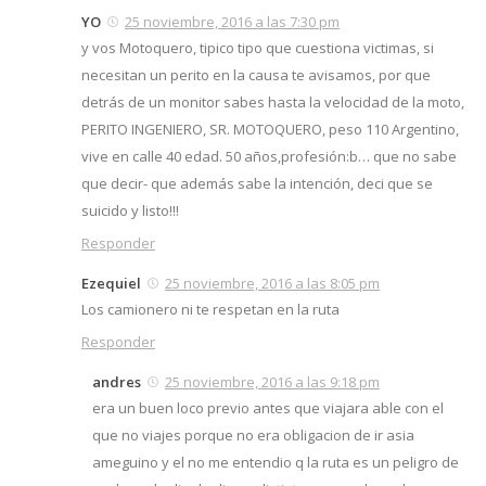
YO
25 noviembre, 2016 a las 7:30 pm
y vos Motoquero, tipico tipo que cuestiona victimas, si
necesitan un perito en la causa te avisamos, por que
detrás de un monitor sabes hasta la velocidad de la moto,
PERITO INGENIERO, SR. MOTOQUERO, peso 110 Argentino,
vive en calle 40 edad. 50 años,profesión:b… que no sabe
que decir- que además sabe la intención, deci que se
suicido y listo!!!
Responder
Ezequiel
25 noviembre, 2016 a las 8:05 pm
Los camionero ni te respetan en la ruta
Responder
andres
25 noviembre, 2016 a las 9:18 pm
era un buen loco previo antes que viajara able con el
que no viajes porque no era obligacion de ir asia
ameguino y el no me entendio q la ruta es un peligro de