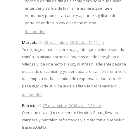
noche q de dia de dia es distinto pero no le pude aser
entender y se fue de la misma manera q se fue el
hermano y papo el cantante y aguante sigriliano de
parte de andres lo voy a estraña mucho
Responder
Marcela
26 noviembre, 2016 a las 10:49 am
Yo no juzgo a nadie.. pero hay gente que no tiene sentido
común, la misma noche viajábamos desde Ameghino a
Villegas y iba una moto sin luz, ni atrás ni adelante pegada
detras de un camión, y yo pensaba si el camión frena no le
da tiempo a nada… sentido de responsabilidad cero.. le
pasa algo jode su vida la de su flia y la del camionero…
Responder
Patricia
27 noviembre, 2016 a las 9:36 am
Creo que era el ,Lo cruce entre Lincoln y Pinto , llevaba
campera y pantalon refractarios y a moto tenia buena luz
trasera.QEPD.