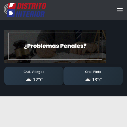
Gral. Villegas
Gral. Pinto
12°C
13°C