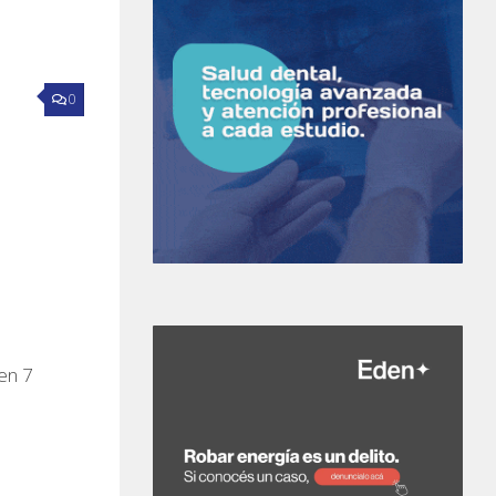
0
len 7