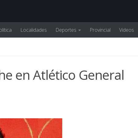
lítica
Localidades
Deportes
Provincial
Videos
e en Atlético General