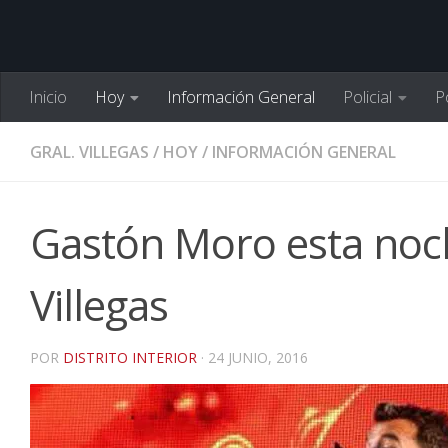
Inicio
Hoy
Información General
Policial
Po
GRAL. VILLEGAS
/
HOY
/
INFORMACIÓN GENERAL
Gastón Moro esta noch
Villegas
POR
DISTRITO INTERIOR
·
24 JUNIO, 2016