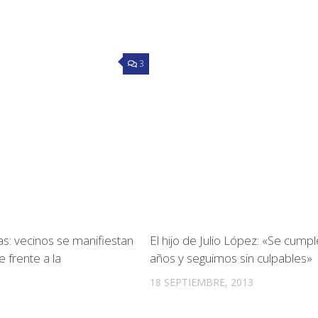
3
as: vecinos se manifiestan
El hijo de Julio López: «Se cump
le frente a la
años y seguimos sin culpables»
18 SEPTIEMBRE, 2013