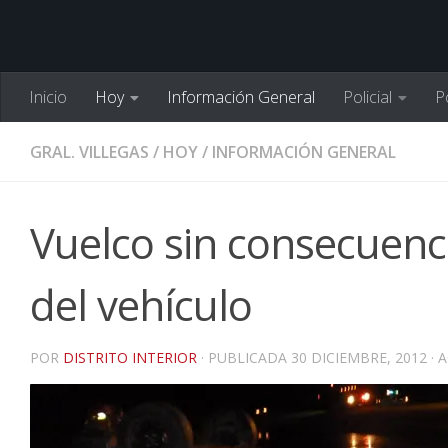
Inicio
Hoy
Información General
Policial
Po
GRAL. VILLEGAS
/
HOY
/
INFORMACIÓN GENERAL
Vuelco sin consecuenc
del vehículo
POR
DISTRITO INTERIOR
· PUBLICADA
30 DICIEMBRE, 2012
· 