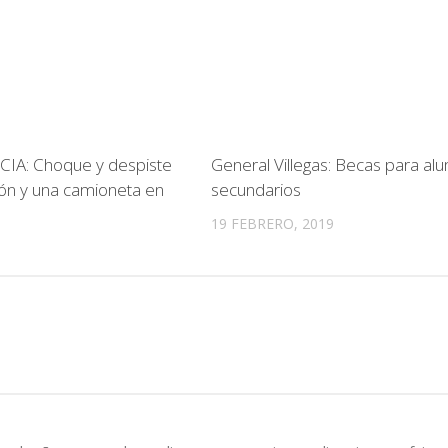
IA: Choque y despiste
General Villegas: Becas para al
ón y una camioneta en
secundarios
19 FEBRERO, 2019