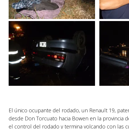
El único ocupante del rodado, un Renault 19, patent
desde Don Torcuato hacia Bowen en la provincia d
el control del rodado y termina volcando con las cua