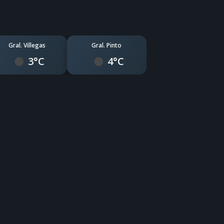
Gral. Villegas
Gral. Pinto
3°C
4°C