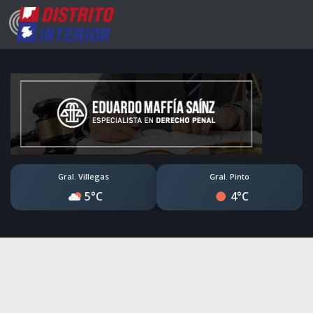
Gral. Villegas
Gral. Pinto
5°C
4°C