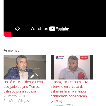
Relacionado
Habló el Dr. Federico Leiva,
El abogado Federico Leiva
abogado de Julio Torres,
intervino en el caso de
baleado por un policía
Salmonella en alimentos
29 mayo, 2016
denunciado por Andreani
En «Gral. Villegas»
(VIDEO)
20 enero, 2018