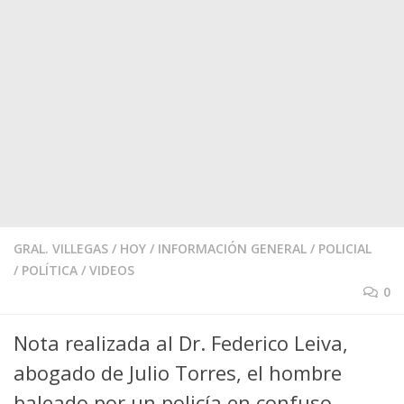
GRAL. VILLEGAS
/
HOY
/
INFORMACIÓN GENERAL
/
POLICIAL
/
POLÍTICA
/
VIDEOS
0
Nota realizada al Dr. Federico Leiva,
abogado de Julio Torres, el hombre
baleado por un policía en confuso