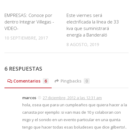
EMPRESAS: Conoce por
Este viernes será
dentro Integrar Villegas -
electrificada la línea de 33
VIDEO-
kva que suministrará
energía a Banderaló
10 SEPTIEMBRE, 2017
8 AGOSTO, 2019
6 RESPUESTAS
Comentarios
6
Pingbacks
0
marcos
27 diciembre, 2012 a las 12:31 am
hola, osea que para un cumpleaños que quiera hacer a la
canasta por ejemplo: si van mas de 10 y colaboran con
migo y el sonido en un evento particular en una quinta
tengo que hacer todas esas boludeses que dice gilberto!..