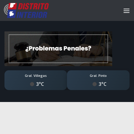
Gral. Villegas
Gral. Pinto
3°C
3°C