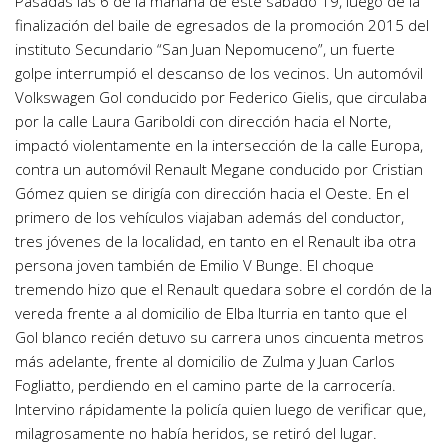
Pasadas las 6 de la mañana de este sábado 19, luego de la
finalización del baile de egresados de la promoción 2015 del
instituto Secundario “San Juan Nepomuceno”, un fuerte
golpe interrumpió el descanso de los vecinos. Un automóvil
Volkswagen Gol conducido por Federico Gielis, que circulaba
por la calle Laura Gariboldi con dirección hacia el Norte,
impactó violentamente en la intersección de la calle Europa,
contra un automóvil Renault Megane conducido por Cristian
Gómez quien se dirigía con dirección hacia el Oeste. En el
primero de los vehículos viajaban además del conductor,
tres jóvenes de la localidad, en tanto en el Renault iba otra
persona joven también de Emilio V Bunge. El choque
tremendo hizo que el Renault quedara sobre el cordón de la
vereda frente a al domicilio de Elba Iturria en tanto que el
Gol blanco recién detuvo su carrera unos cincuenta metros
más adelante, frente al domicilio de Zulma y Juan Carlos
Fogliatto, perdiendo en el camino parte de la carrocería.
Intervino rápidamente la policía quien luego de verificar que,
milagrosamente no había heridos, se retiró del lugar.