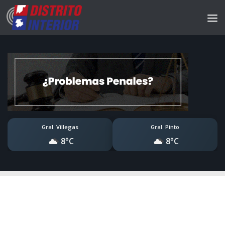
Gral. Villegas
Gral. Pinto
8°C
8°C