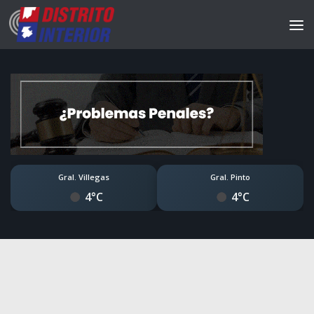
Gral. Villegas
Gral. Pinto
4°C
4°C