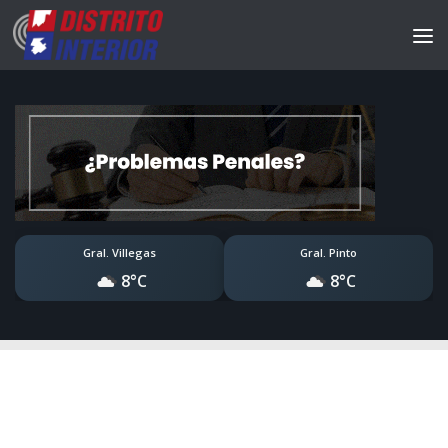
Gral. Villegas
Gral. Pinto
8°C
8°C