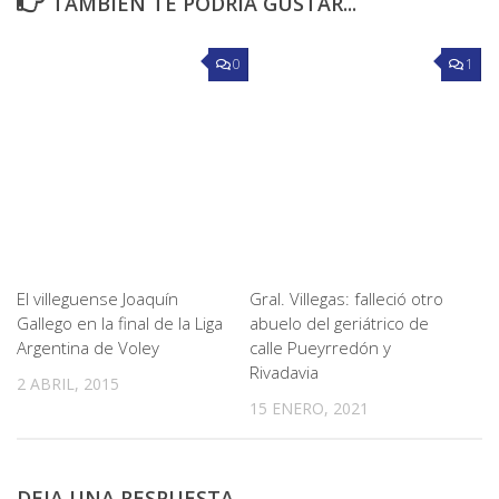
TAMBIÉN TE PODRÍA GUSTAR...
0
1
El villeguense Joaquín
Gral. Villegas: falleció otro
Gallego en la final de la Liga
abuelo del geriátrico de
Argentina de Voley
calle Pueyrredón y
Rivadavia
2 ABRIL, 2015
15 ENERO, 2021
DEJA UNA RESPUESTA