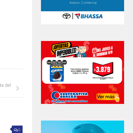
da del
0