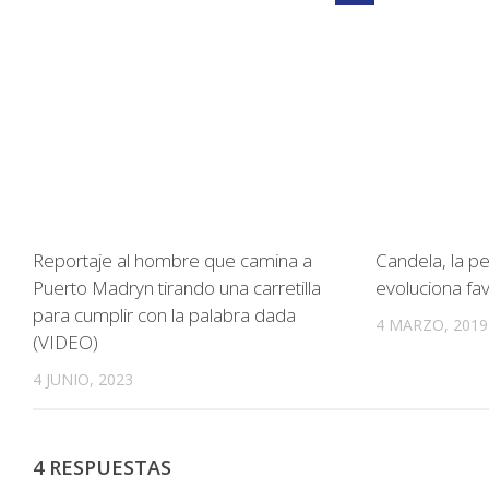
Reportaje al hombre que camina a
Candela, la p
Puerto Madryn tirando una carretilla
evoluciona f
para cumplir con la palabra dada
4 MARZO, 2019
(VIDEO)
4 JUNIO, 2023
4 RESPUESTAS