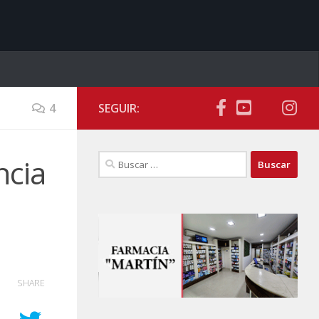
4
SEGUIR:
Buscar:
ncia
SHARE