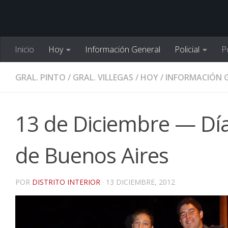
Inicio
Hoy
Información General
Policial
Po
GRAL. PINTO
/
GRAL. VILLEGAS
/
HOY
/
INFORMACIÓN 
13 de Diciembre — Día 
de Buenos Aires
POR
DISTRITO INTERIOR
·
13 DICIEMBRE, 2012