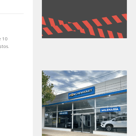
e 10
stos.