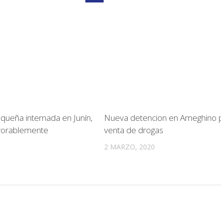
equeña internada en Junín,
Nueva detencion en Ameghino 
avorablemente
venta de drogas
2 MARZO, 2020