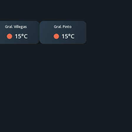
Gral. Villegas
Gral. Pinto
15°C
15°C