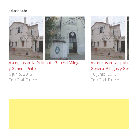
Relacionado
Ascensos en la Policía de General Villegas
Ascensos en las poli
y General Pinto
General Villegas y Ge
6 junio, 2013
10 junio, 2015
En «Gral. Pinto»
En «Gral. Pinto»