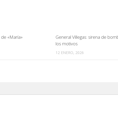
» de «María»
General Villegas: sirena de bom
los motivos
12 ENERO, 2026