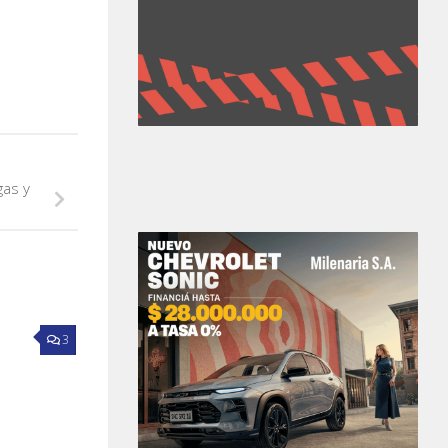
gas y
3