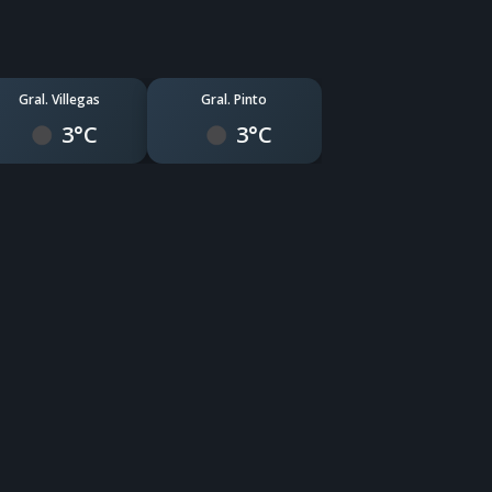
Gral. Villegas
Gral. Pinto
3°C
3°C