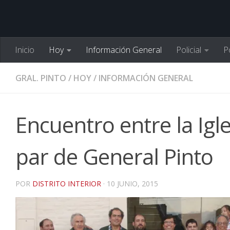
Inicio
Hoy
Información General
Policial
Po
GRAL. PINTO
/
HOY
/
INFORMACIÓN GENERAL
Encuentro entre la Igle
par de General Pinto
POR
DISTRITO INTERIOR
·
10 JUNIO, 2015