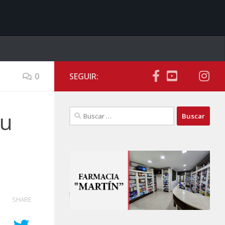
0
SEGUIR:
Buscar:
su
SHARE