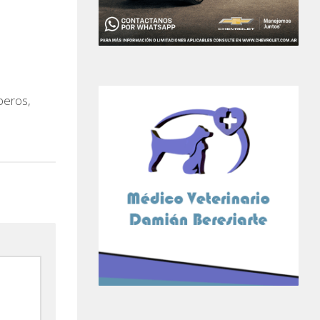
beros,