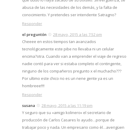
que dudo lo haya sacado de su bolsillo. Sinverguenza, se
abusa de las necesidades de los demás, y la falta de
conocimiento. Y pretendes ser intendente Satragno?
Responder
el preguntón
28 mayo, 2015 a las 7:52 pm
Cheeee en estos tiempos tan avanzados
tecnológicamente este pibe no llevaba ni un celular
encima?otra. Cuando van a emprender el viaje de regreso
nadie contó para ver si estaba completo el contingente,
ninguno de los compañeros pregunto x el muchacho???
Por ultimo este chico no es un nene gente ya es un
hombreee!!!!
Responder
susana
28 mayo, 2015 a las 11:19 pm
Y seguro que su «amigo kolinero» el secretario de
producción de Carlos Casares lo ayudo…porque de
trabajar poco y nada. Un empresario como èl…averigüen