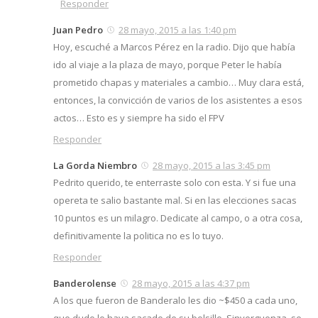
Responder
Juan Pedro
28 mayo, 2015 a las 1:40 pm
Hoy, escuché a Marcos Pérez en la radio. Dijo que había
ido al viaje a la plaza de mayo, porque Peter le había
prometido chapas y materiales a cambio… Muy clara está,
entonces, la convicción de varios de los asistentes a esos
actos… Esto es y siempre ha sido el FPV
Responder
La Gorda Niembro
28 mayo, 2015 a las 3:45 pm
Pedrito querido, te enterraste solo con esta. Y si fue una
opereta te salio bastante mal. Si en las elecciones sacas
10 puntos es un milagro. Dedicate al campo, o a otra cosa,
definitivamente la politica no es lo tuyo.
Responder
Banderolense
28 mayo, 2015 a las 4:37 pm
A los que fueron de Banderalo les dio ~$450 a cada uno,