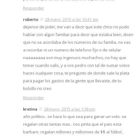
Responder
roberto
28 mayo, 2015 a las 10:41 am
dejense de joder, me van a decir que este chico no pudo
hablar con algun familiar para decir que estaba bien, dicen
que no se acordaba de los numeros de su familia, no vas
a recordar ni un numero de telefono fijo o de celular
naaaaaaaa son muy ingenuos muchachos, no hay que
tomar cuando salis, y a vos pedro con tal de sumar votos
haces cualquier cosa, te pregunto de donde sale la plata
para pagar los gastos de la gente que llevaste, de tu
bolsillo no creo
Responder
kretina
28 mayo, 2015 a las 1:38 pm
año politico.. se hace lo que sea para ganar un voto. se
regalan otras tantas mas.. nos pinta que el pais esta
barbaro. regalan millones y millonnes de $$ al fútbol ,