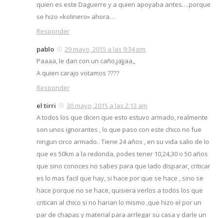
quien es este Daguerre y a quien apoyaba antes….porque
se hizo «kolinero» ahora…
Responder
pablo
29 mayo, 2015 a las 9:34 pm
Paaaa, le dan con un caño,jajjaa,,
A quien carajo votamos ????
Responder
el tirri
30 mayo, 2015 a las 2:13 am
A todos los que dicen que esto estuvo armado, realmente
son unos ignorantes , lo que paso con este chico no fue
ningun circo armado.. Tiene 24 años , en su vida salio de lo
que es 50km a la redonda, podes tener 10,24,30 o 50 años
que sino conoces no sabes para que lado disparar, criticar
es lo mas facil que hay, si hace por que se hace , sino se
hace porque no se hace, quisiera verlos a todos los que
critican al chico si no harian lo mismo ,que hizo el por un
par de chapas y material para arrlegar su casa y darle un