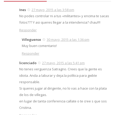
Ines
27 mayo, 2015 a las 3:58 pm
No podes controlar ni a tus «militantes» y encima te sacas
fotos??? Y asi queres llegar a la intendencia? chau!!!!
Responder
Villeguense
30 mayo, 2015 a las 1:36 pm
Muy buen comentario!
Responder
licenciado
27 mayo, 2015 a las 5:41 pm
No tenes verguenza Satragno. Crees que la gente es
idiota. Anda a laburar y deja.la política para gwbte
responsable.
Si queres jugar al dirigente, no lo vas a hace con la plata
de los de villegas.
en lugar de tanta conferencia callate o te cree s que sos
Cristina.