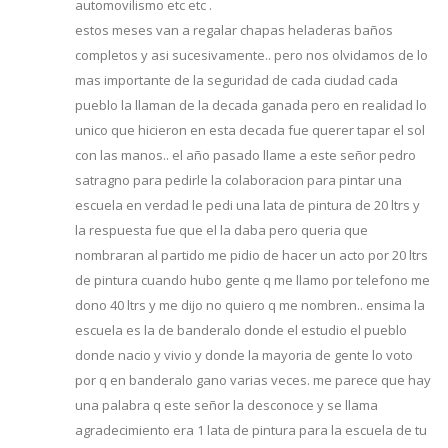
automovilismo etc etc .
estos meses van a regalar chapas heladeras baños
completos y asi sucesivamente.. pero nos olvidamos de lo
mas importante de la seguridad de cada ciudad cada
pueblo la llaman de la decada ganada pero en realidad lo
unico que hicieron en esta decada fue querer tapar el sol
con las manos.. el año pasado llame a este señor pedro
satragno para pedirle la colaboracion para pintar una
escuela en verdad le pedi una lata de pintura de 20 ltrs y
la respuesta fue que el la daba pero queria que
nombraran al partido me pidio de hacer un acto por 20 ltrs
de pintura cuando hubo gente q me llamo por telefono me
dono 40 ltrs y me dijo no quiero q me nombren.. ensima la
escuela es la de banderalo donde el estudio el pueblo
donde nacio y vivio y donde la mayoria de gente lo voto
por q en banderalo gano varias veces. me parece que hay
una palabra q este señor la desconoce y se llama
agradecimiento era 1 lata de pintura para la escuela de tu