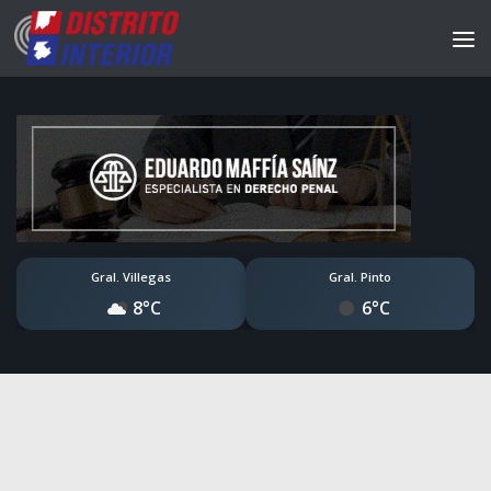
Gral. Villegas
Gral. Pinto
8°C
6°C