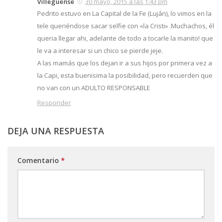
Villeguense
30 mayo, 2015 a las 1:43 pm
Pedrito estuvo en La Capital de la Fe (Luján), lo vimos en la
tele queriéndose sacar selfie con «la Cristi» .Muchachos, él
queria llegar ahi, adelante de todo a tocarle la manito! que
le va a interesar si un chico se pierde jeje.
A las mamás que los dejan ir a sus hijos por primera vez a
la Capi, esta buenisima la posibilidad, pero recuerden que
no van con un ADULTO RESPONSABLE
Responder
DEJA UNA RESPUESTA
Comentario
*