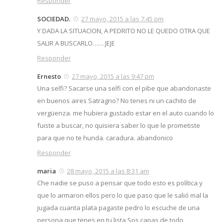
Responder
SOCIEDAD.
27 mayo, 2015 a las 7:45 pm
Y DADA LA SITUACION, A PEDRITO NO LE QUEDO OTRA QUE
SALIR A BUSCARLO…… JEJE
Responder
Ernesto
27 mayo, 2015 a las 9:47 pm
Una selfi? Sacarse una selfi con el pibe que abandonaste
en buenos aires Satragno? No tenes ni un cachito de
vergüenza. me hubiera gustado estar en el auto cuando lo
fuiste a buscar, no quisiera saber lo que le prometiste
para que no te hunda. caradura. abandonico
Responder
maria
28 mayo, 2015 a las 8:31 am
Che nadie se puso a pensar que todo esto es política y
que lo armaron ellos pero lo que paso que le salió mal la
jugada cuanta plata pagaste pedro lo escuche de una
persona que tenes en tu lista Sos capas de todo.