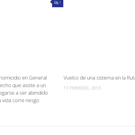
1
 homicidio en General
Vuelco de una cisterna en la Ru
erecho que asiste a un
17 FEBRERO, 2013
egarse a ser atendido
 vida corre riesgo