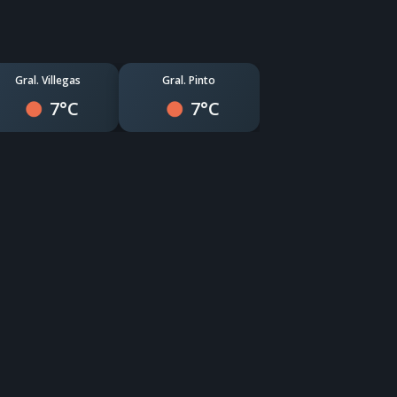
Gral. Villegas
Gral. Pinto
7°C
7°C