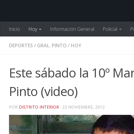
Inicio
Hoy
Información General
Policial
Po
DEPORTES
/
GRAL. PINTO
/
HOY
Este sábado la 10º Ma
Pinto (video)
POR
DISTRITO INTERIOR
·
23 NOVIEMBRE, 2012