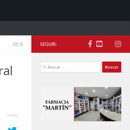
0
SEGUIR:
Buscar:
ral
SHARE