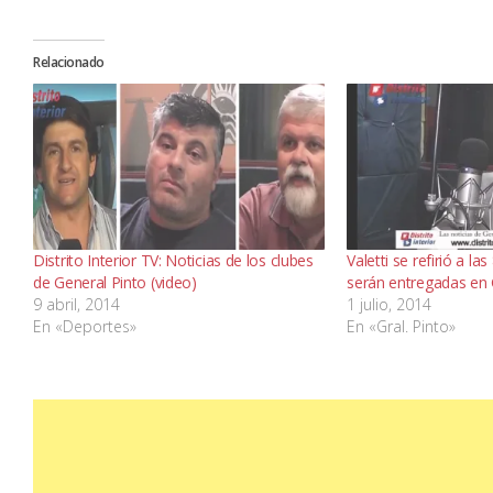
Relacionado
Distrito Interior TV: Noticias de los clubes
Valetti se refirió a la
de General Pinto (video)
serán entregadas en 
9 abril, 2014
1 julio, 2014
En «Deportes»
En «Gral. Pinto»