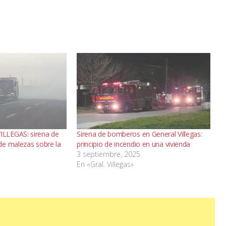
LLEGAS: sirena de
Sirena de bomberos en General Villegas:
de malezas sobre la
principio de incendio en una vivienda
3 septiembre, 2025
En «Gral. Villegas»