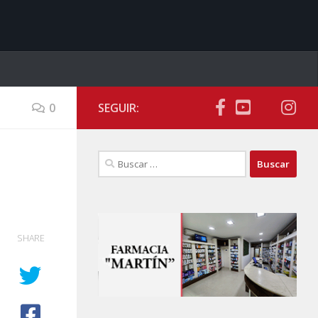
0
SEGUIR:
Buscar:
SHARE