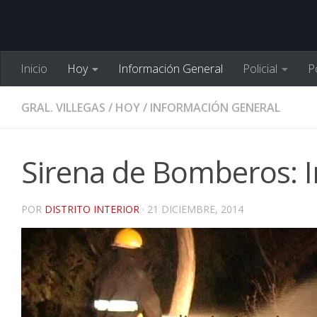
Inicio
Hoy
Información General
Policial
Po
GRAL. VILLEGAS
/
HOY
/
INFORMACIÓN GENERAL
Sirena de Bomberos: 
POR
DISTRITO INTERIOR
·
21 DICIEMBRE, 2014