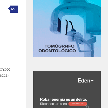
0
 chocó,
hicos»