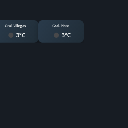
Gral. Villegas
Gral. Pinto
3°C
3°C