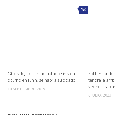
0
Otro villeguense fue hallado sin vida,
Sol Fernánde
ocurrió en Junín, se habría suicidado
tendrá la ambu
vecinos había
14 SEPTIEMBRE, 2019
6 JULIO, 2023