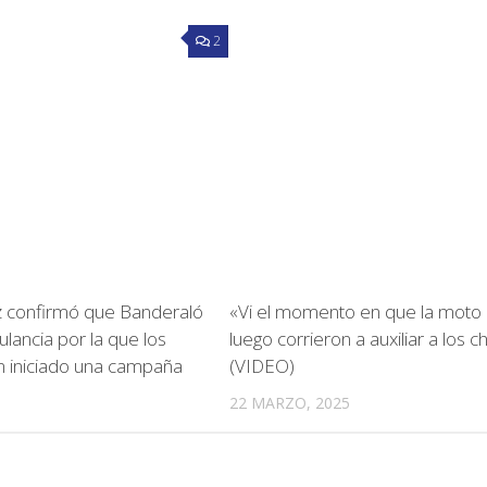
2
z confirmó que Banderaló
«Vi el momento en que la moto
lancia por la que los
luego corrieron a auxiliar a los c
n iniciado una campaña
(VIDEO)
22 MARZO, 2025