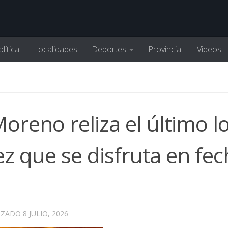
lítica
Localidades
Deportes
Provincial
Videos
Moreno reliza el último l
ez que se disfruta en fe
LIZADO
8 JULIO, 2026