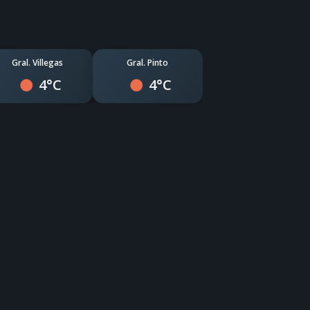
Gral. Villegas
Gral. Pinto
4°C
4°C