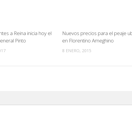
tes a Reina inicia hoy el
Nuevos precios para el peaje u
eneral Pinto
en Florentino Ameghino
017
8 ENERO, 2015