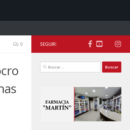
0
SEGUIR:
Buscar:
ocro
chas