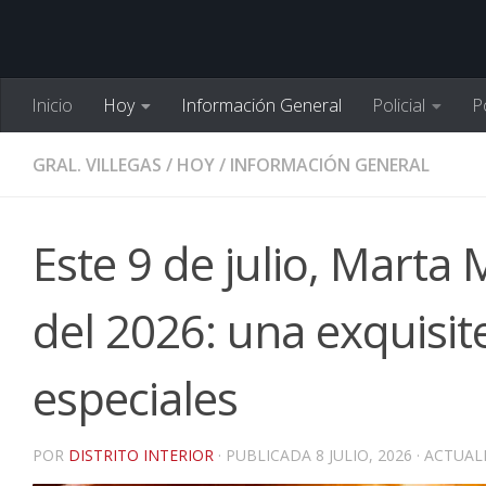
Inicio
Hoy
Información General
Policial
Po
GRAL. VILLEGAS
/
HOY
/
INFORMACIÓN GENERAL
Este 9 de julio, Marta 
del 2026: una exquisit
especiales
POR
DISTRITO INTERIOR
· PUBLICADA
8 JULIO, 2026
· ACTUA