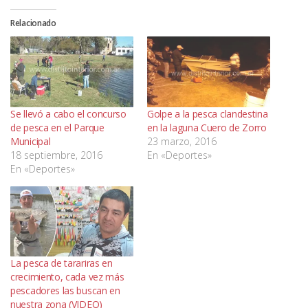
Relacionado
Se llevó a cabo el concurso
Golpe a la pesca clandestina
de pesca en el Parque
en la laguna Cuero de Zorro
Municipal
23 marzo, 2016
18 septiembre, 2016
En «Deportes»
En «Deportes»
La pesca de tarariras en
crecimiento, cada vez más
pescadores las buscan en
nuestra zona (VIDEO)