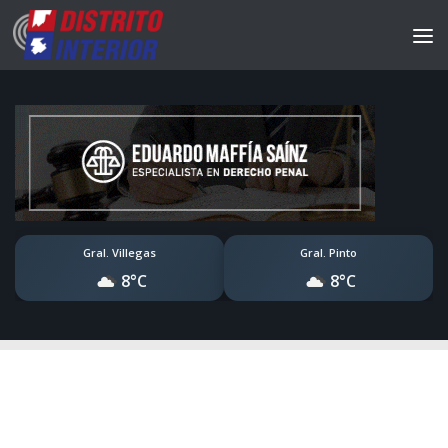
Gral. Villegas
Gral. Pinto
8°C
8°C