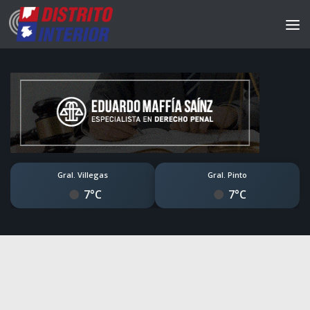
Gral. Villegas
Gral. Pinto
7°C
7°C