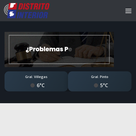
Gral. Villegas
Gral. Pinto
6°C
5°C