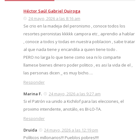
Héctor Saúl Gabriel Quiroga
24 mayo, 2026 a las 8:16 am
Se crio en la madeja del peronismo , conoce todos los
resortes peronistas kkkkk campora etc , aprendio a hablar
, conoce a todos y todas en nuestra poblacion , sabe tratar
al que nada tiene y encandila a quien tiene todo .
PERO no larga lo que tiene como sea ni lo comparte
llamese bienes dinero poder politico , es asi la vida de el ,
las personas dicen _ es muy bicho….
Responder
Marina F.
24 mayo, 2026 a las 9:27 am
Si el Patrón va unido a Kichilof para las elecciones, el
proximo intendente, anotálo, es BI-LO-TA.
Responder
Druida
24 mayo, 2026 a las 12:19 pm
Políticos millonarios!!! Pueblos pobres!!!!