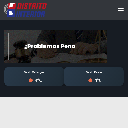
Gral. Villegas
Gral. Pinto
4°C
4°C