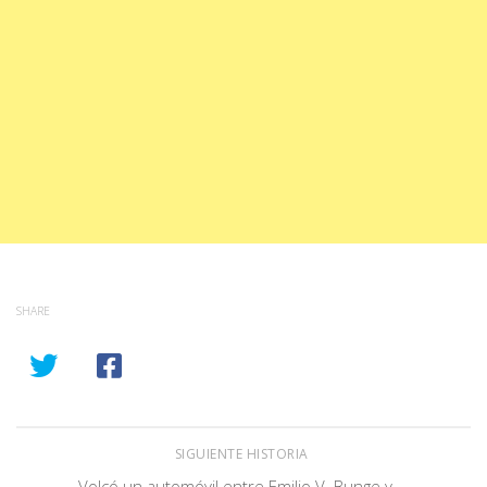
SHARE
SIGUIENTE HISTORIA
Volcó un automóvil entre Emilio V. Bunge y