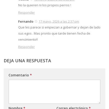
No la quieren ni los propios perros !
Responder
Fernando
17 mayo, 2026 a las 2:37 pm
Que les parece si empiezan a gobernar y dejan de lado
sus egos . Mas pronto que tarde tienen fecha de
vencimiento!!
Responder
DEJA UNA RESPUESTA
Comentario
*
Nombre
*
Correo electrónico
*