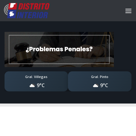
Gral. Villegas
Gral. Pinto
9°C
9°C