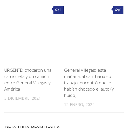
1
0
URGENTE: chocaron una
General Villegas: esta
camioneta y un camión
mañana, al salir hacia su
entre General Villegas y
trabajo, encontró que le
América
habían chocado el auto (y
huído)
3 DICIEMBRE, 2021
12 ENERO, 2024
DEJA UNA RESPUESTA