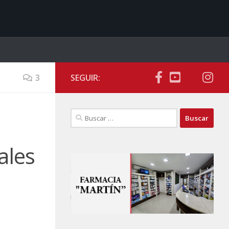
3
SEGUIR:
Buscar:
ales