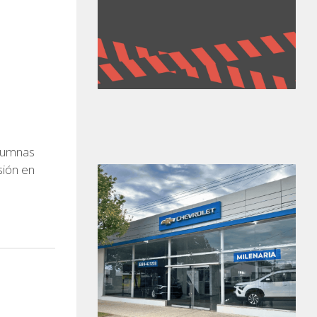
olumnas
sión en