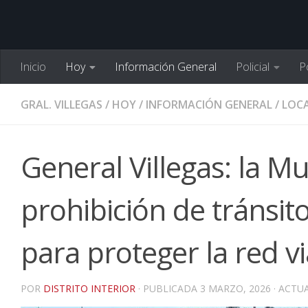
Inicio
Hoy
Información General
Policial
Po
GRAL. VILLEGAS
/
HOY
/
INFORMACIÓN GENERAL
/
LOCA
General Villegas: la Mu
prohibición de tránsi
para proteger la red vi
POR
DISTRITO INTERIOR
· PUBLICADA
3 MARZO, 2026
· ACTU