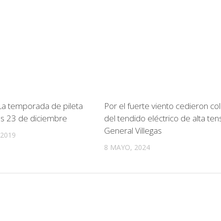
: La temporada de pileta
Por el fuerte viento cedieron c
unes 23 de diciembre
del tendido eléctrico de alta ten
General Villegas
 2019
8 MAYO, 2024