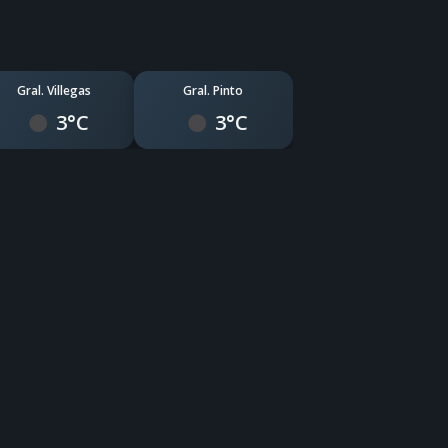
Gral. Villegas
Gral. Pinto
3°C
3°C