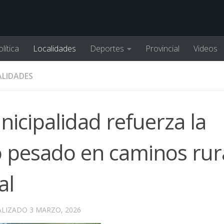
lítica
Localidades
Deportes
Provincial
Videos
LIDADES
nicipalidad refuerza la
to pesado en caminos rur
al
ALIZADO
3 MARZO, 2026