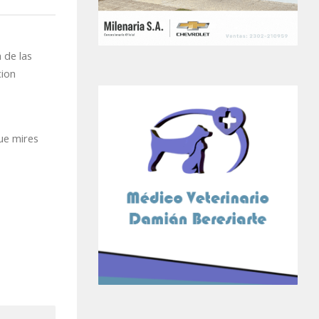
 de las
cion
que mires