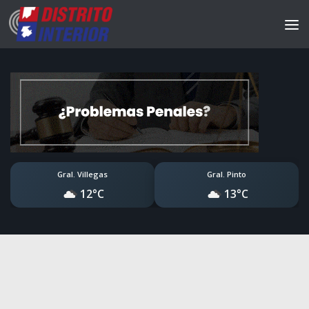
Gral. Villegas
Gral. Pinto
12°C
13°C