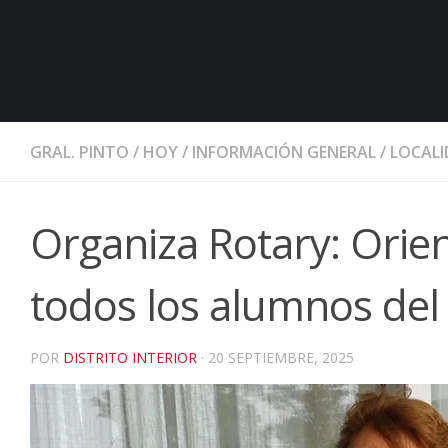
GRAL. PINTO
/
HOY
/
INFORMACIÓN GENERAL
/
LOCALI
Organiza Rotary: Orie
todos los alumnos del 
POR
DISTRITO INTERIOR
·
20 SEPTIEMBRE, 2025