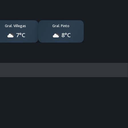
Gral. Villegas
Gral. Pinto
7°C
8°C