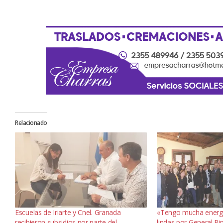
Relacionado
Escuelas de Iriarte y Cnel. Granada
«Tengo mucha energí
recibieron subsidios por parte del
lindas por General Pi