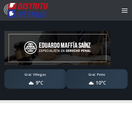
Gral. Villegas
Gral. Pinto
9°C
10°C